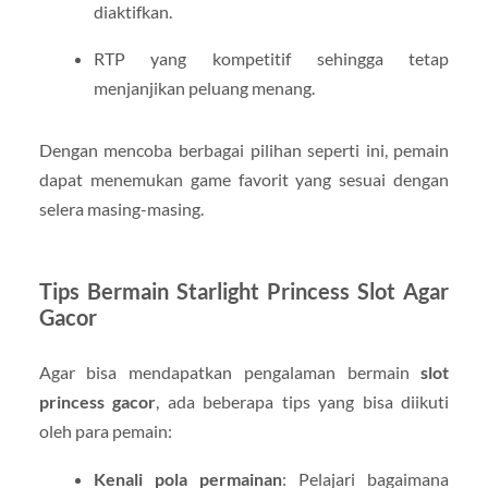
diaktifkan.
RTP yang kompetitif sehingga tetap
menjanjikan peluang menang.
Dengan mencoba berbagai pilihan seperti ini, pemain
dapat menemukan game favorit yang sesuai dengan
selera masing-masing.
Tips Bermain Starlight Princess Slot Agar
Gacor
Agar bisa mendapatkan pengalaman bermain
slot
princess gacor
, ada beberapa tips yang bisa diikuti
oleh para pemain:
Kenali pola permainan
: Pelajari bagaimana