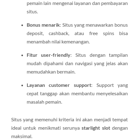
pemain lain mengenai layanan dan pembayaran
situs.
Bonus menarik
: Situs yang menawarkan bonus
deposit, cashback, atau free spins bisa
menambah nilai kemenangan.
Fitur user-friendly
: Situs dengan tampilan
mudah dipahami dan navigasi yang jelas akan
memudahkan bermain.
Layanan customer support
: Support yang
cepat tanggap akan membantu menyelesaikan
masalah pemain.
Situs yang memenuhi kriteria ini akan menjadi tempat
ideal untuk menikmati serunya
starlight slot
dengan
maksimal.