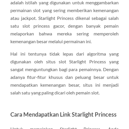
adalah istilah yang digunakan untuk menggambarkan
permainan slot yang sering memberikan kemenangan
atau jackpot. Starlight Princess dikenal sebagai salah
satu slot princess gacor, dengan banyak pemain
melaporkan bahwa mereka sering memperoleh
kemenangan besar melalui permainan ini.
Hal ini tentunya tidak lepas dari algoritma yang
digunakan oleh situs slot Starlight Princess yang
sangat menguntungkan bagi para pemainnya. Dengan
adanya fitur-fitur khusus dan peluang besar untuk
mendapatkan kemenangan besar, situs ini menjadi
salah satu yang paling dicari oleh pemain slot.
Cara Mendapatkan Link Starlight Princess
Untuk memainkan Starlight Princess, Anda