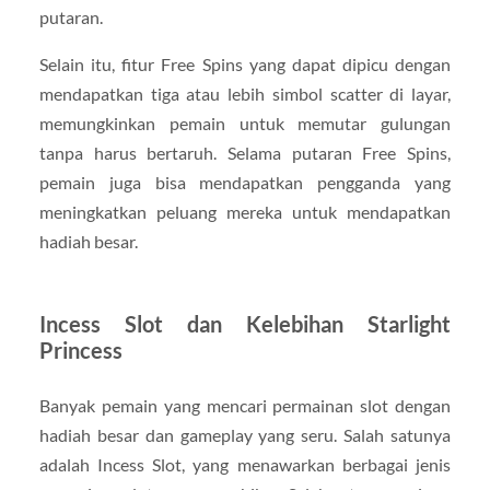
putaran.
Selain itu, fitur Free Spins yang dapat dipicu dengan
mendapatkan tiga atau lebih simbol scatter di layar,
memungkinkan pemain untuk memutar gulungan
tanpa harus bertaruh. Selama putaran Free Spins,
pemain juga bisa mendapatkan pengganda yang
meningkatkan peluang mereka untuk mendapatkan
hadiah besar.
Incess Slot dan Kelebihan Starlight
Princess
Banyak pemain yang mencari permainan slot dengan
hadiah besar dan gameplay yang seru. Salah satunya
adalah Incess Slot, yang menawarkan berbagai jenis