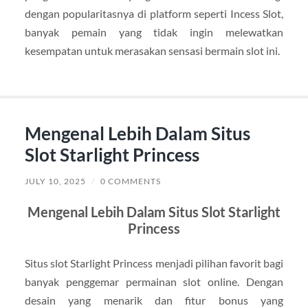
dengan popularitasnya di platform seperti Incess Slot,
banyak pemain yang tidak ingin melewatkan
kesempatan untuk merasakan sensasi bermain slot ini.
Mengenal Lebih Dalam Situs
Slot Starlight Princess
JULY 10, 2025
/
0 COMMENTS
Mengenal Lebih Dalam Situs Slot Starlight
Princess
Situs slot Starlight Princess menjadi pilihan favorit bagi
banyak penggemar permainan slot online. Dengan
desain yang menarik dan fitur bonus yang