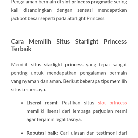
Pengalaman bermain di
slot princess pragmatic
sering
kali disandingkan dengan sensasi mendapatkan
jackpot besar seperti pada Starlight Princess.
Cara Memilih Situs Starlight Princess
Terbaik
Memilih
situs starlight princess
yang tepat sangat
penting untuk mendapatkan pengalaman bermain
yang nyaman dan aman. Berikut beberapa tips memilih
situs terpercaya:
Lisensi resmi
: Pastikan situs
slot princess
memiliki lisensi dari lembaga perjudian resmi
agar terjamin legalitasnya.
Reputasi baik
: Cari ulasan dan testimoni dari