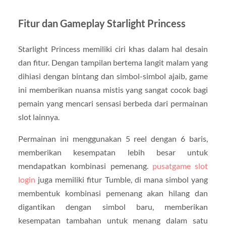
Fitur dan Gameplay Starlight Princess
Starlight Princess memiliki ciri khas dalam hal desain
dan fitur. Dengan tampilan bertema langit malam yang
dihiasi dengan bintang dan simbol-simbol ajaib, game
ini memberikan nuansa mistis yang sangat cocok bagi
pemain yang mencari sensasi berbeda dari permainan
slot lainnya.
Permainan ini menggunakan 5 reel dengan 6 baris,
memberikan kesempatan lebih besar untuk
mendapatkan kombinasi pemenang.
pusatgame slot
login
juga memiliki fitur Tumble, di mana simbol yang
membentuk kombinasi pemenang akan hilang dan
digantikan dengan simbol baru, memberikan
kesempatan tambahan untuk menang dalam satu