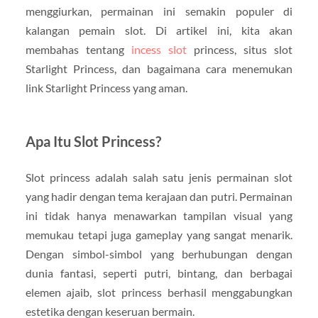
menggiurkan, permainan ini semakin populer di
kalangan pemain slot. Di artikel ini, kita akan
membahas tentang
incess slot
princess, situs slot
Starlight Princess, dan bagaimana cara menemukan
link Starlight Princess yang aman.
Apa Itu Slot Princess?
Slot princess adalah salah satu jenis permainan slot
yang hadir dengan tema kerajaan dan putri. Permainan
ini tidak hanya menawarkan tampilan visual yang
memukau tetapi juga gameplay yang sangat menarik.
Dengan simbol-simbol yang berhubungan dengan
dunia fantasi, seperti putri, bintang, dan berbagai
elemen ajaib, slot princess berhasil menggabungkan
estetika dengan keseruan bermain.