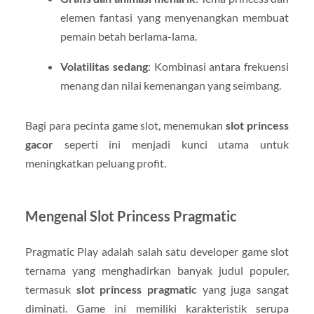
elemen fantasi yang menyenangkan membuat
pemain betah berlama-lama.
Volatilitas sedang
: Kombinasi antara frekuensi
menang dan nilai kemenangan yang seimbang.
Bagi para pecinta game slot, menemukan
slot princess
gacor
seperti ini menjadi kunci utama untuk
meningkatkan peluang profit.
Mengenal Slot Princess Pragmatic
Pragmatic Play adalah salah satu developer game slot
ternama yang menghadirkan banyak judul populer,
termasuk
slot princess pragmatic
yang juga sangat
diminati. Game ini memiliki karakteristik serupa