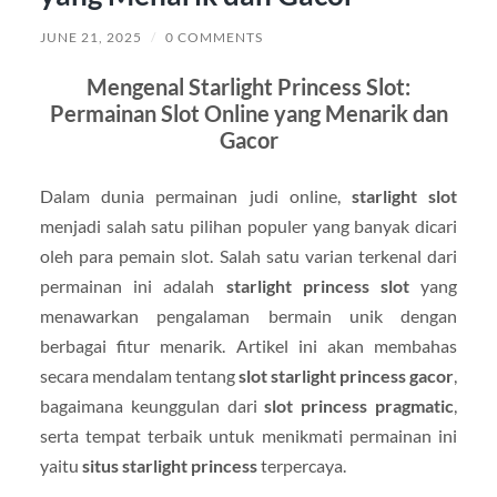
JUNE 21, 2025
/
0 COMMENTS
Mengenal Starlight Princess Slot:
Permainan Slot Online yang Menarik dan
Gacor
Dalam dunia permainan judi online,
starlight slot
menjadi salah satu pilihan populer yang banyak dicari
oleh para pemain slot. Salah satu varian terkenal dari
permainan ini adalah
starlight princess slot
yang
menawarkan pengalaman bermain unik dengan
berbagai fitur menarik. Artikel ini akan membahas
secara mendalam tentang
slot starlight princess gacor
,
bagaimana keunggulan dari
slot princess pragmatic
,
serta tempat terbaik untuk menikmati permainan ini
yaitu
situs starlight princess
terpercaya.