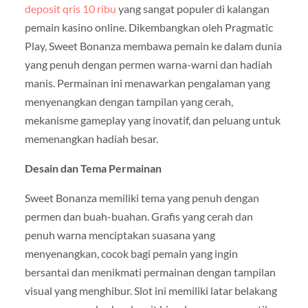
deposit qris 10 ribu
yang sangat populer di kalangan
pemain kasino online. Dikembangkan oleh Pragmatic
Play, Sweet Bonanza membawa pemain ke dalam dunia
yang penuh dengan permen warna-warni dan hadiah
manis. Permainan ini menawarkan pengalaman yang
menyenangkan dengan tampilan yang cerah,
mekanisme gameplay yang inovatif, dan peluang untuk
memenangkan hadiah besar.
Desain dan Tema Permainan
Sweet Bonanza memiliki tema yang penuh dengan
permen dan buah-buahan. Grafis yang cerah dan
penuh warna menciptakan suasana yang
menyenangkan, cocok bagi pemain yang ingin
bersantai dan menikmati permainan dengan tampilan
visual yang menghibur. Slot ini memiliki latar belakang