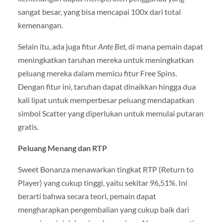
sangat besar, yang bisa mencapai 100x dari total
kemenangan.
Selain itu, ada juga fitur
Ante Bet
, di mana pemain dapat
meningkatkan taruhan mereka untuk meningkatkan
peluang mereka dalam memicu fitur Free Spins.
Dengan fitur ini, taruhan dapat dinaikkan hingga dua
kali lipat untuk memperbesar peluang mendapatkan
simbol Scatter yang diperlukan untuk memulai putaran
gratis.
Peluang Menang dan RTP
Sweet Bonanza menawarkan tingkat RTP (Return to
Player) yang cukup tinggi, yaitu sekitar 96,51%. Ini
berarti bahwa secara teori, pemain dapat
mengharapkan pengembalian yang cukup baik dari