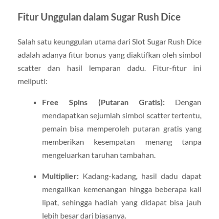
Fitur Unggulan dalam Sugar Rush Dice
Salah satu keunggulan utama dari Slot Sugar Rush Dice
adalah adanya fitur bonus yang diaktifkan oleh simbol
scatter dan hasil lemparan dadu. Fitur-fitur ini
meliputi:
Free Spins (Putaran Gratis):
Dengan
mendapatkan sejumlah simbol scatter tertentu,
pemain bisa memperoleh putaran gratis yang
memberikan kesempatan menang tanpa
mengeluarkan taruhan tambahan.
Multiplier:
Kadang-kadang, hasil dadu dapat
mengalikan kemenangan hingga beberapa kali
lipat, sehingga hadiah yang didapat bisa jauh
lebih besar dari biasanya.