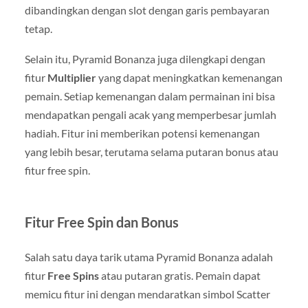
dibandingkan dengan slot dengan garis pembayaran
tetap.
Selain itu, Pyramid Bonanza juga dilengkapi dengan
fitur
Multiplier
yang dapat meningkatkan kemenangan
pemain. Setiap kemenangan dalam permainan ini bisa
mendapatkan pengali acak yang memperbesar jumlah
hadiah. Fitur ini memberikan potensi kemenangan
yang lebih besar, terutama selama putaran bonus atau
fitur free spin.
Fitur Free Spin dan Bonus
Salah satu daya tarik utama Pyramid Bonanza adalah
fitur
Free Spins
atau putaran gratis. Pemain dapat
memicu fitur ini dengan mendaratkan simbol Scatter