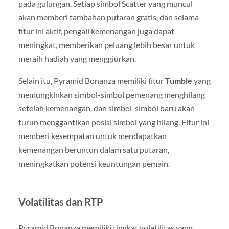
pada gulungan. Setiap simbol Scatter yang muncul
akan memberi tambahan putaran gratis, dan selama
fitur ini aktif, pengali kemenangan juga dapat
meningkat, memberikan peluang lebih besar untuk
meraih hadiah yang menggiurkan.
Selain itu, Pyramid Bonanza memiliki fitur
Tumble
yang
memungkinkan simbol-simbol pemenang menghilang
setelah kemenangan, dan simbol-simbol baru akan
turun menggantikan posisi simbol yang hilang. Fitur ini
memberi kesempatan untuk mendapatkan
kemenangan beruntun dalam satu putaran,
meningkatkan potensi keuntungan pemain.
Volatilitas dan RTP
Pyramid Bonanza memiliki tingkat volatilitas yang