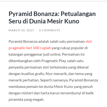
Pyramid Bonanza: Petualangan
Seru di Dunia Mesir Kuno
MARCH 10, 2025
/
0 COMMENTS
Pyramid Bonanza adalah salah satu permainan
slot
pragmatic bet 100 rupiah
yang cukup populer di
kalangan penggemar judi online. Permainan ini
dikembangkan oleh Pragmatic Play, salah satu
penyedia permainan slot terkemuka yang dikenal
dengan kualitas grafis, fitur menarik, dan tema yang
menarik perhatian. Seperti namanya, Pyramid Bonanza
membawa pemain ke dunia Mesir Kuno yang penuh
dengan misteri dan harta karun tersembunyi di balik
piramida yang megah.