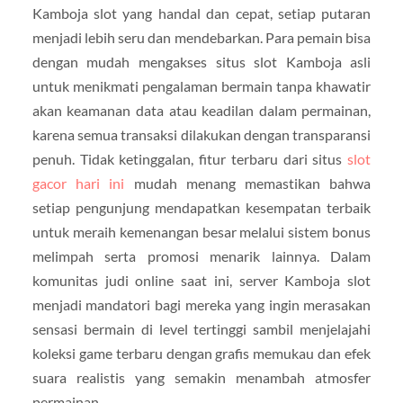
Kamboja slot yang handal dan cepat, setiap putaran
menjadi lebih seru dan mendebarkan. Para pemain bisa
dengan mudah mengakses situs slot Kamboja asli
untuk menikmati pengalaman bermain tanpa khawatir
akan keamanan data atau keadilan dalam permainan,
karena semua transaksi dilakukan dengan transparansi
penuh. Tidak ketinggalan, fitur terbaru dari situs
slot
gacor hari ini
mudah menang memastikan bahwa
setiap pengunjung mendapatkan kesempatan terbaik
untuk meraih kemenangan besar melalui sistem bonus
melimpah serta promosi menarik lainnya. Dalam
komunitas judi online saat ini, server Kamboja slot
menjadi mandatori bagi mereka yang ingin merasakan
sensasi bermain di level tertinggi sambil menjelajahi
koleksi game terbaru dengan grafis memukau dan efek
suara realistis yang semakin menambah atmosfer
permainan.