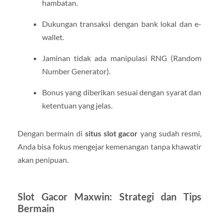
hambatan.
Dukungan transaksi dengan bank lokal dan e-
wallet.
Jaminan tidak ada manipulasi RNG (Random
Number Generator).
Bonus yang diberikan sesuai dengan syarat dan
ketentuan yang jelas.
Dengan bermain di
situs slot gacor
yang sudah resmi,
Anda bisa fokus mengejar kemenangan tanpa khawatir
akan penipuan.
Slot Gacor Maxwin: Strategi dan Tips
Bermain