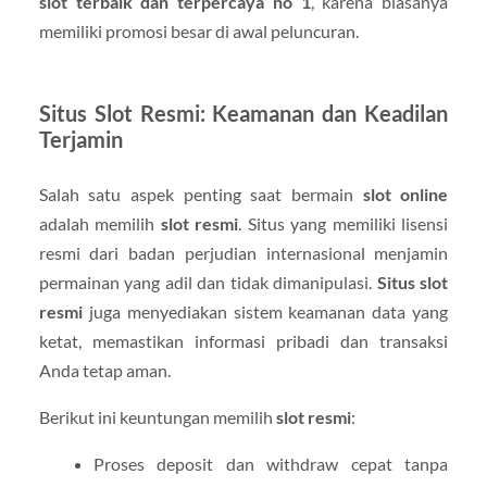
slot terbaik dan terpercaya no 1
, karena biasanya
memiliki promosi besar di awal peluncuran.
Situs Slot Resmi: Keamanan dan Keadilan
Terjamin
Salah satu aspek penting saat bermain
slot online
adalah memilih
slot resmi
. Situs yang memiliki lisensi
resmi dari badan perjudian internasional menjamin
permainan yang adil dan tidak dimanipulasi.
Situs slot
resmi
juga menyediakan sistem keamanan data yang
ketat, memastikan informasi pribadi dan transaksi
Anda tetap aman.
Berikut ini keuntungan memilih
slot resmi
:
Proses deposit dan withdraw cepat tanpa