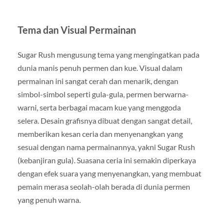
Tema dan Visual Permainan
Sugar Rush mengusung tema yang mengingatkan pada
dunia manis penuh permen dan kue. Visual dalam
permainan ini sangat cerah dan menarik, dengan
simbol-simbol seperti gula-gula, permen berwarna-
warni, serta berbagai macam kue yang menggoda
selera. Desain grafisnya dibuat dengan sangat detail,
memberikan kesan ceria dan menyenangkan yang
sesuai dengan nama permainannya, yakni Sugar Rush
(kebanjiran gula). Suasana ceria ini semakin diperkaya
dengan efek suara yang menyenangkan, yang membuat
pemain merasa seolah-olah berada di dunia permen
yang penuh warna.