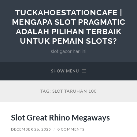
TUCKAHOESTATIONCAFE |
MENGAPA SLOT PRAGMATIC
ADALAH PILIHAN TERBAIK
UNTUK PEMAIN SLOTS?
slot gacor hari ini
SHOW MENU
TAG:
SLOT TARUHAN 100
Slot Great Rhino Megaways
DECEMBER 26, 2025
/
0 COMMENTS