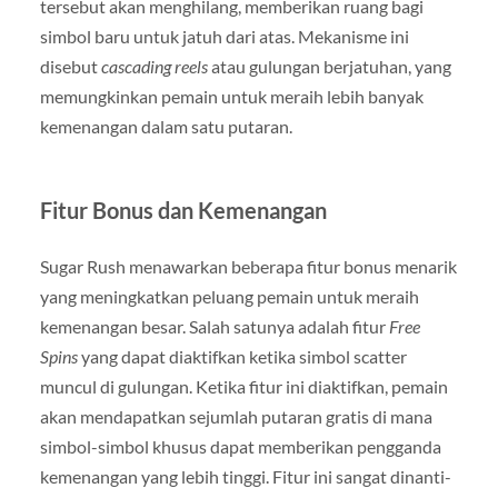
tersebut akan menghilang, memberikan ruang bagi
simbol baru untuk jatuh dari atas. Mekanisme ini
disebut
cascading reels
atau gulungan berjatuhan, yang
memungkinkan pemain untuk meraih lebih banyak
kemenangan dalam satu putaran.
Fitur Bonus dan Kemenangan
Sugar Rush menawarkan beberapa fitur bonus menarik
yang meningkatkan peluang pemain untuk meraih
kemenangan besar. Salah satunya adalah fitur
Free
Spins
yang dapat diaktifkan ketika simbol scatter
muncul di gulungan. Ketika fitur ini diaktifkan, pemain
akan mendapatkan sejumlah putaran gratis di mana
simbol-simbol khusus dapat memberikan pengganda
kemenangan yang lebih tinggi. Fitur ini sangat dinanti-