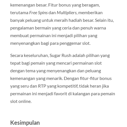
kemenangan besar. Fitur bonus yang beragam,
terutama
Free Spins
dan
Multipliers
, memberikan
banyak peluang untuk meraih hadiah besar. Selain itu,
pengalaman bermain yang ceria dan penuh warna
membuat permainan ini menjadi pilihan yang
menyenangkan bagi para penggemar slot.
Secara keseluruhan, Sugar Rush adalah pilihan yang
tepat bagi pemain yang mencari permainan slot
dengan tema yang menyenangkan dan peluang
kemenangan yang menarik. Dengan fitur-fitur bonus
yang seru dan RTP yang kompetitif, tidak heran jika
permainan ini menjadi favorit di kalangan para pemain
slot online.
Kesimpulan