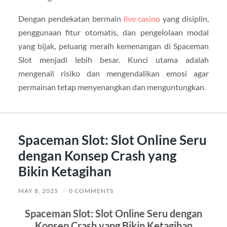
Dengan pendekatan bermain
live casino
yang disiplin,
penggunaan fitur otomatis, dan pengelolaan modal
yang bijak, peluang meraih kemenangan di Spaceman
Slot menjadi lebih besar. Kunci utama adalah
mengenali risiko dan mengendalikan emosi agar
permainan tetap menyenangkan dan menguntungkan.
Spaceman Slot: Slot Online Seru
dengan Konsep Crash yang
Bikin Ketagihan
MAY 8, 2025
/
0 COMMENTS
Spaceman Slot: Slot Online Seru dengan
Konsep Crash yang Bikin Ketagihan