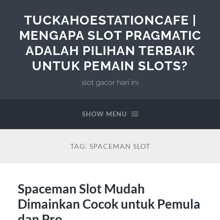
TUCKAHOESTATIONCAFE |
MENGAPA SLOT PRAGMATIC
ADALAH PILIHAN TERBAIK
UNTUK PEMAIN SLOTS?
slot gacor hari ini
SHOW MENU
TAG:
SPACEMAN SLOT
Spaceman Slot Mudah
Dimainkan Cocok untuk Pemula
dan Pro