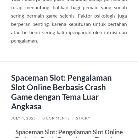
tetap menantang, bahkan bagi pemain yang sudah
sering bermain game sejenis. Faktor psikologis juga
berperan penting, karena keputusan untuk bertahan
atau berhenti sering kali dipengaruhi oleh intuisi dan
pengalaman.
Spaceman Slot: Pengalaman
Slot Online Berbasis Crash
Game dengan Tema Luar
Angkasa
JULY 4, 2025
/
0 COMMENTS
/
STICKY
Spaceman Slot: Pengalaman Slot Online