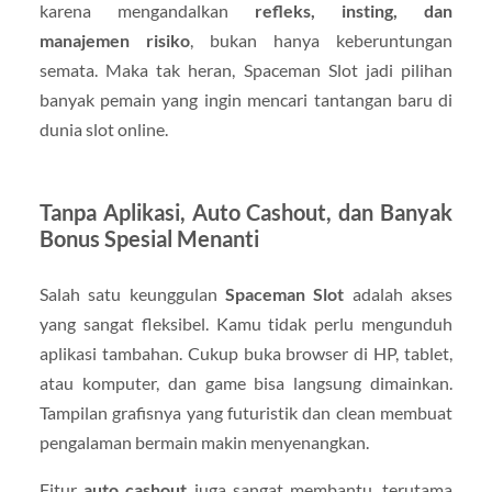
karena mengandalkan
refleks, insting, dan
manajemen risiko
, bukan hanya keberuntungan
semata. Maka tak heran, Spaceman Slot jadi pilihan
banyak pemain yang ingin mencari tantangan baru di
dunia slot online.
Tanpa Aplikasi, Auto Cashout, dan Banyak
Bonus Spesial Menanti
Salah satu keunggulan
Spaceman Slot
adalah akses
yang sangat fleksibel. Kamu tidak perlu mengunduh
aplikasi tambahan. Cukup buka browser di HP, tablet,
atau komputer, dan game bisa langsung dimainkan.
Tampilan grafisnya yang futuristik dan clean membuat
pengalaman bermain makin menyenangkan.
Fitur
auto cashout
juga sangat membantu, terutama