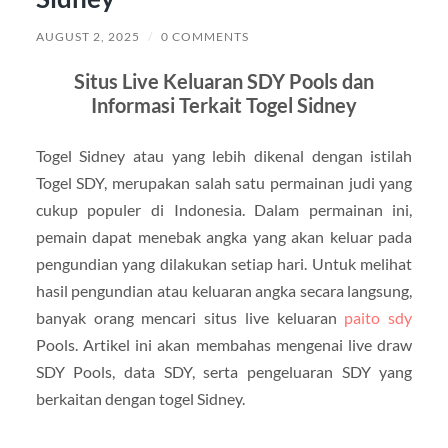
AUGUST 2, 2025
/
0 COMMENTS
Situs Live Keluaran SDY Pools dan
Informasi Terkait Togel Sidney
Togel Sidney atau yang lebih dikenal dengan istilah
Togel SDY, merupakan salah satu permainan judi yang
cukup populer di Indonesia. Dalam permainan ini,
pemain dapat menebak angka yang akan keluar pada
pengundian yang dilakukan setiap hari. Untuk melihat
hasil pengundian atau keluaran angka secara langsung,
banyak orang mencari situs live keluaran
paito sdy
Pools. Artikel ini akan membahas mengenai live draw
SDY Pools, data SDY, serta pengeluaran SDY yang
berkaitan dengan togel Sidney.