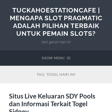
TUCKAHOESTATIONCAFE |
MENGAPA SLOT PRAGMATIC
ADALAH PILIHAN TERBAIK
UNTUK PEMAIN SLOTS?
slot gacor hari ini
SHOW MENU
TAG:
TOGEL HARI INI
Situs Live Keluaran SDY Pools
dan Informasi Terkait Togel
Sidney