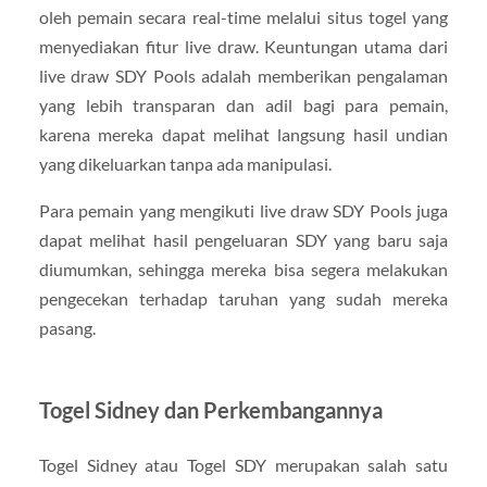
oleh pemain secara real-time melalui situs togel yang
menyediakan fitur live draw. Keuntungan utama dari
live draw SDY Pools adalah memberikan pengalaman
yang lebih transparan dan adil bagi para pemain,
karena mereka dapat melihat langsung hasil undian
yang dikeluarkan tanpa ada manipulasi.
Para pemain yang mengikuti live draw SDY Pools juga
dapat melihat hasil pengeluaran SDY yang baru saja
diumumkan, sehingga mereka bisa segera melakukan
pengecekan terhadap taruhan yang sudah mereka
pasang.
Togel Sidney dan Perkembangannya
Togel Sidney atau Togel SDY merupakan salah satu