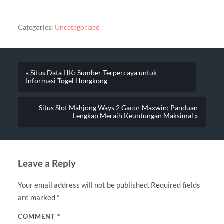
Categories:
Uncategorized
« Situs Data HK: Sumber Terpercaya untuk
Informasi Togel Hongkong
Situs Slot Mahjong Ways 2 Gacor Maxwin: Panduan
Lengkap Meraih Keuntungan Maksimal »
Leave a Reply
Your email address will not be published.
Required fields
are marked
*
COMMENT
*