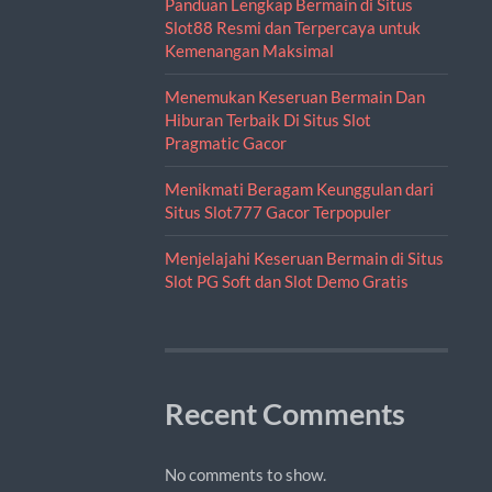
Panduan Lengkap Bermain di Situs
Slot88 Resmi dan Terpercaya untuk
Kemenangan Maksimal
Menemukan Keseruan Bermain Dan
Hiburan Terbaik Di Situs Slot
Pragmatic Gacor
Menikmati Beragam Keunggulan dari
Situs Slot777 Gacor Terpopuler
Menjelajahi Keseruan Bermain di Situs
Slot PG Soft dan Slot Demo Gratis
Recent Comments
No comments to show.