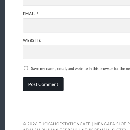
EMAIL
*
WEBSITE
Save my name, email, and website in this browser for the n
© 2026
TUCKAHOESTATIONCAFE | MENGAPA SLOT 
ADALAH PILIHAN TERBAIK UNTUK PEMAIN SLOTS?