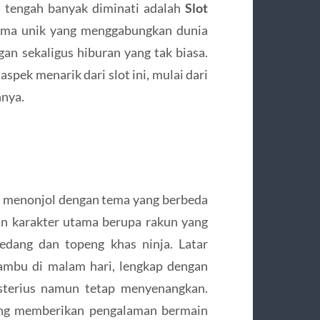
g tengah banyak diminati adalah
Slot
 tema unik yang menggabungkan dunia
an sekaligus hiburan yang tak biasa.
spek menarik dari slot ini, mulai dari
nnya.
 menonjol dengan tema yang berbeda
an karakter utama berupa rakun yang
edang dan topeng khas ninja. Latar
mbu di malam hari, lengkap dengan
sterius namun tetap menyenangkan.
pang memberikan pengalaman bermain