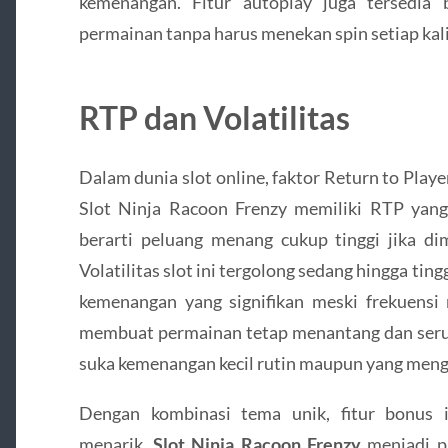
kemenangan. Fitur autoplay juga tersedia
permainan tanpa harus menekan spin setiap kali
RTP dan Volatilitas
Dalam dunia slot online, faktor Return to Player
Slot Ninja Racoon Frenzy memiliki RTP yang 
berarti peluang menang cukup tinggi jika di
Volatilitas slot ini tergolong sedang hingga ti
kemenangan yang signifikan meski frekuensi m
membuat permainan tetap menantang dan seru b
suka kemenangan kecil rutin maupun yang mengi
Dengan kombinasi tema unik, fitur bonus i
menarik,
Slot Ninja Racoon Frenzy
menjadi p