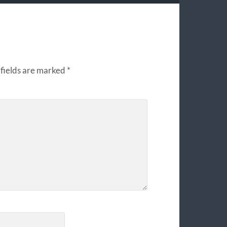
fields are marked
*