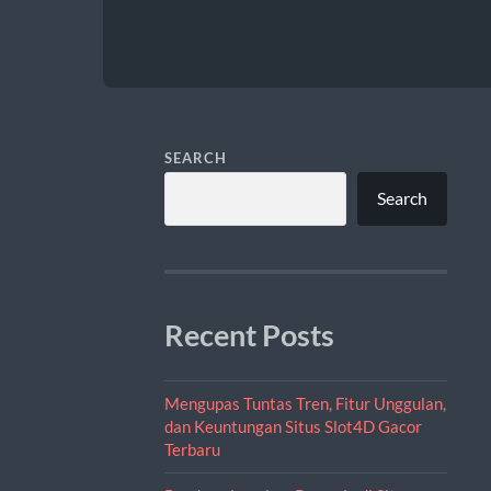
SEARCH
Search
Recent Posts
Mengupas Tuntas Tren, Fitur Unggulan,
dan Keuntungan Situs Slot4D Gacor
Terbaru