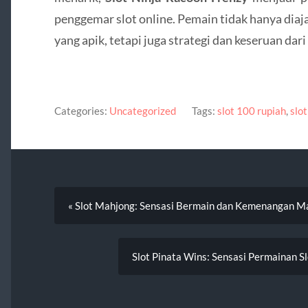
penggemar slot online. Pemain tidak hanya diaj
yang apik, tetapi juga strategi dan keseruan dar
Categories:
Uncategorized
Tags:
slot 100 rupiah
,
slo
« Slot Mahjong: Sensasi Bermain dan Kemenangan M
Slot Pinata Wins: Sensasi Permainan 