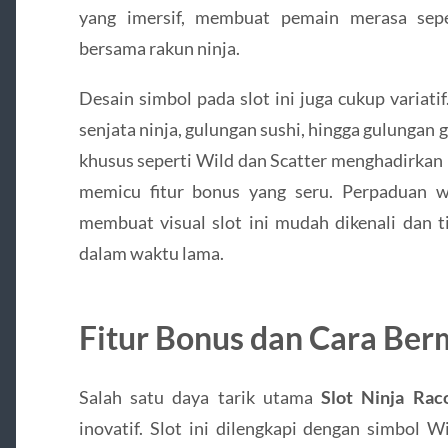
yang imersif, membuat pemain merasa sepe
bersama rakun ninja.
Desain simbol pada slot ini juga cukup variatif
senjata ninja, gulungan sushi, hingga gulungan
khusus seperti Wild dan Scatter menghadirkan
memicu fitur bonus yang seru. Perpaduan w
membuat visual slot ini mudah dikenali dan
dalam waktu lama.
Fitur Bonus dan Cara Ber
Salah satu daya tarik utama
Slot Ninja Rac
inovatif. Slot ini dilengkapi dengan simbol 