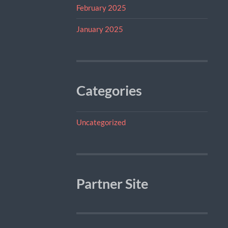
February 2025
January 2025
Categories
Uncategorized
Partner Site