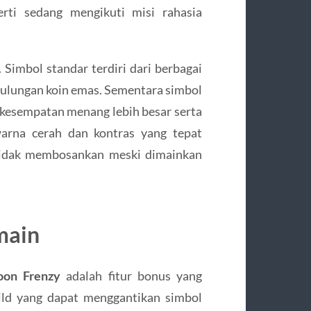
rti sedang mengikuti misi rahasia
. Simbol standar terdiri dari berbagai
 gulungan koin emas. Sementara simbol
 kesempatan menang lebih besar serta
arna cerah dan kontras yang tepat
 tidak membosankan meski dimainkan
main
oon Frenzy
adalah fitur bonus yang
Wild yang dapat menggantikan simbol