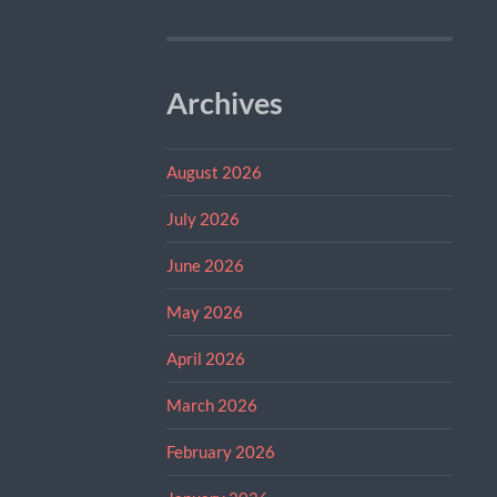
Archives
August 2026
July 2026
June 2026
May 2026
April 2026
March 2026
February 2026