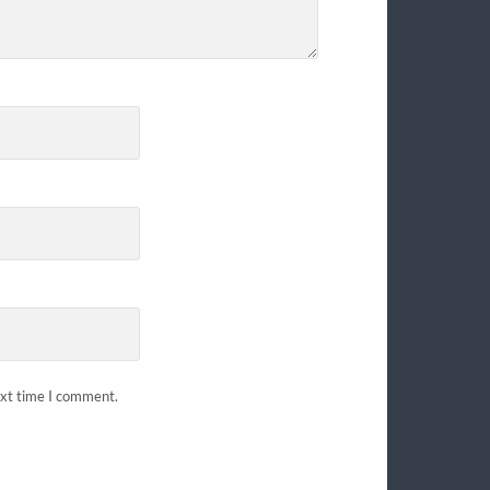
ext time I comment.