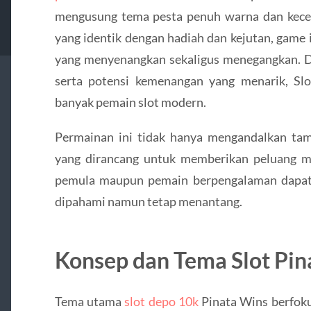
mengusung tema pesta penuh warna dan keceria
yang identik dengan hadiah dan kejutan, gam
yang menyenangkan sekaligus menegangkan. De
serta potensi kemenangan yang menarik, Slo
banyak pemain slot modern.
Permainan ini tidak hanya mengandalkan tamp
yang dirancang untuk memberikan peluang m
pemula maupun pemain berpengalaman dapa
dipahami namun tetap menantang.
Konsep dan Tema Slot Pin
Tema utama
slot depo 10k
Pinata Wins berfok