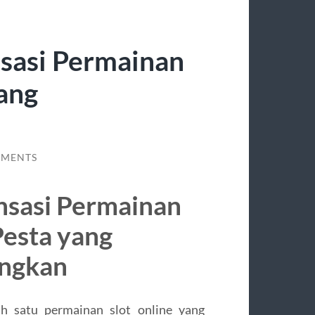
nsasi Permainan
ang
MMENTS
ensasi Permainan
Pesta yang
ngkan
 satu permainan slot online yang