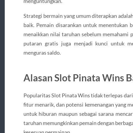
menguntungkan.
Strategi bermain yang umum diterapkan adal
baik. Pemain disarankan untuk menentukan ba
menaikkan nilai taruhan sebelum memahami 
putaran gratis juga menjadi kunci untuk 
menguras saldo.
Alasan Slot Pinata Wins 
Popularitas Slot Pinata Wins tidak terlepas d
fitur menarik, dan potensi kemenangan yang m
untuk hiburan maupun sebagai sarana mencari
taruhan memungkinkan pemain dengan berbagai
keseruan permainan.