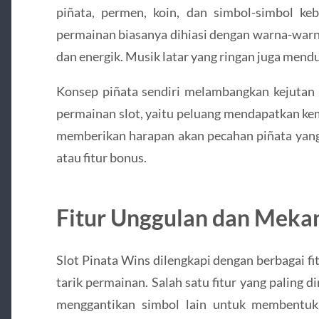
piñata, permen, koin, dan simbol-simbol keb
permainan biasanya dihiasi dengan warna-warn
dan energik. Musik latar yang ringan juga mend
Konsep piñata sendiri melambangkan kejutan d
permainan slot, yaitu peluang mendapatkan ke
memberikan harapan akan pecahan piñata yang 
atau fitur bonus.
Fitur Unggulan dan Meka
Slot Pinata Wins dilengkapi dengan berbagai f
tarik permainan. Salah satu fitur yang paling 
menggantikan simbol lain untuk membentuk 