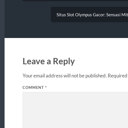
Situs Slot Olympus Gacor: Sensasi Mi
Leave a Reply
Your email address will not be published.
Required 
COMMENT
*