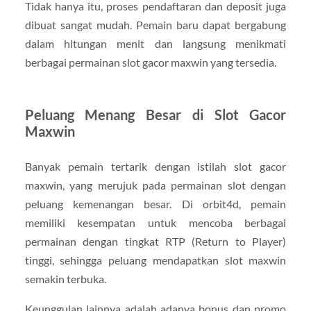
Tidak hanya itu, proses pendaftaran dan deposit juga
dibuat sangat mudah. Pemain baru dapat bergabung
dalam hitungan menit dan langsung menikmati
berbagai permainan slot gacor maxwin yang tersedia.
Peluang Menang Besar di Slot Gacor
Maxwin
Banyak pemain tertarik dengan istilah slot gacor
maxwin, yang merujuk pada permainan slot dengan
peluang kemenangan besar. Di orbit4d, pemain
memiliki kesempatan untuk mencoba berbagai
permainan dengan tingkat RTP (Return to Player)
tinggi, sehingga peluang mendapatkan slot maxwin
semakin terbuka.
Keunggulan lainnya adalah adanya bonus dan promo