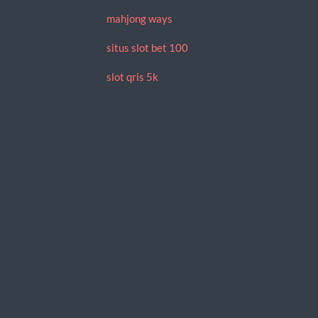
mahjong ways
situs slot bet 100
slot qris 5k