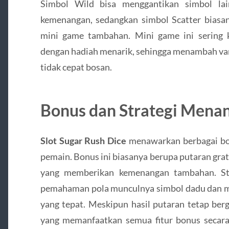
Simbol Wild bisa menggantikan simbol la
kemenangan, sedangkan simbol Scatter biasan
mini game tambahan. Mini game ini sering 
dengan hadiah menarik, sehingga menambah va
tidak cepat bosan.
Bonus dan Strategi Mena
Slot Sugar Rush Dice
menawarkan berbagai bo
pemain. Bonus ini biasanya berupa putaran gratis
yang memberikan kemenangan tambahan. Str
pemahaman pola munculnya simbol dadu dan m
yang tepat. Meskipun hasil putaran tetap be
yang memanfaatkan semua fitur bonus secar