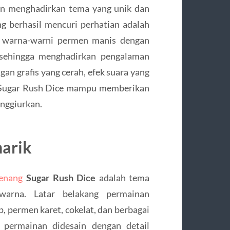
an menghadirkan tema yang unik dan
ng berhasil mencuri perhatian adalah
 warna-warni permen manis dengan
sehingga menghadirkan pengalaman
gan grafis yang cerah, efek suara yang
, Sugar Rush Dice mampu memberikan
nggiurkan.
narik
enang
Sugar Rush Dice
adalah tema
arna. Latar belakang permainan
, permen karet, cokelat, dan berbagai
m permainan didesain dengan detail