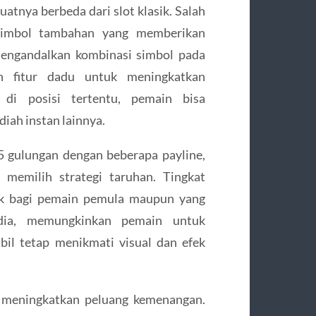
atnya berbeda dari slot klasik. Salah
simbol tambahan yang memberikan
mengandalkan kombinasi simbol pada
n fitur dadu untuk meningkatkan
di posisi tertentu, pemain bisa
diah instan lainnya.
 gulungan dengan beberapa payline,
 memilih strategi taruhan. Tingkat
cok bagi pemain pemula maupun yang
edia, memungkinkan pemain untuk
il tetap menikmati visual dan efek
g meningkatkan peluang kemenangan.