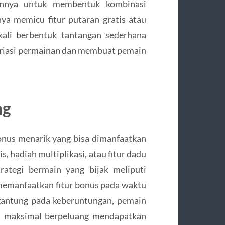
innya untuk membentuk kombinasi
ya memicu fitur putaran gratis atau
kali berbentuk tantangan sederhana
riasi permainan dan membuat pemain
ng
nus menarik yang bisa dimanfaatkan
, hadiah multiplikasi, atau fitur dadu
ategi bermain yang bijak meliputi
emanfaatkan fitur bonus pada waktu
rgantung pada keberuntungan, pemain
a maksimal berpeluang mendapatkan