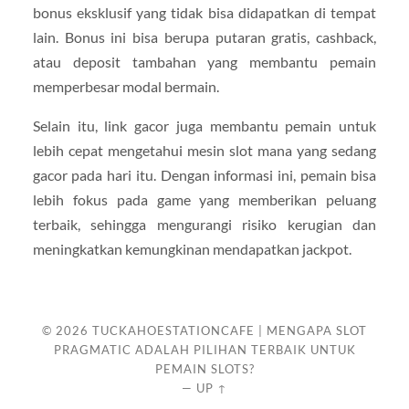
bonus eksklusif yang tidak bisa didapatkan di tempat
lain. Bonus ini bisa berupa putaran gratis, cashback,
atau deposit tambahan yang membantu pemain
memperbesar modal bermain.
Selain itu, link gacor juga membantu pemain untuk
lebih cepat mengetahui mesin slot mana yang sedang
gacor pada hari itu. Dengan informasi ini, pemain bisa
lebih fokus pada game yang memberikan peluang
terbaik, sehingga mengurangi risiko kerugian dan
meningkatkan kemungkinan mendapatkan jackpot.
© 2026
TUCKAHOESTATIONCAFE | MENGAPA SLOT
PRAGMATIC ADALAH PILIHAN TERBAIK UNTUK
PEMAIN SLOTS?
—
UP ↑