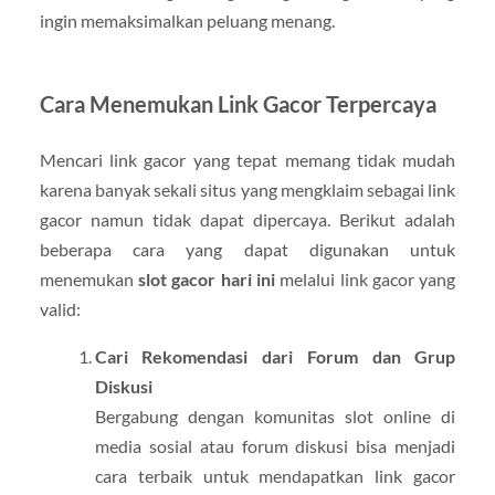
ingin memaksimalkan peluang menang.
Cara Menemukan Link Gacor Terpercaya
Mencari link gacor yang tepat memang tidak mudah
karena banyak sekali situs yang mengklaim sebagai link
gacor namun tidak dapat dipercaya. Berikut adalah
beberapa cara yang dapat digunakan untuk
menemukan
slot gacor hari ini
melalui link gacor yang
valid:
Cari Rekomendasi dari Forum dan Grup
Diskusi
Bergabung dengan komunitas slot online di
media sosial atau forum diskusi bisa menjadi
cara terbaik untuk mendapatkan link gacor