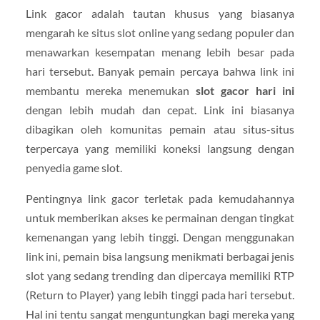
Link gacor adalah tautan khusus yang biasanya
mengarah ke situs slot online yang sedang populer dan
menawarkan kesempatan menang lebih besar pada
hari tersebut. Banyak pemain percaya bahwa link ini
membantu mereka menemukan
slot gacor hari ini
dengan lebih mudah dan cepat. Link ini biasanya
dibagikan oleh komunitas pemain atau situs-situs
terpercaya yang memiliki koneksi langsung dengan
penyedia game slot.
Pentingnya link gacor terletak pada kemudahannya
untuk memberikan akses ke permainan dengan tingkat
kemenangan yang lebih tinggi. Dengan menggunakan
link ini, pemain bisa langsung menikmati berbagai jenis
slot yang sedang trending dan dipercaya memiliki RTP
(Return to Player) yang lebih tinggi pada hari tersebut.
Hal ini tentu sangat menguntungkan bagi mereka yang