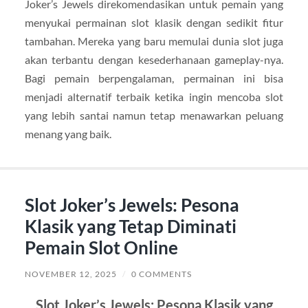
Joker’s Jewels direkomendasikan untuk pemain yang
menyukai permainan slot klasik dengan sedikit fitur
tambahan. Mereka yang baru memulai dunia slot juga
akan terbantu dengan kesederhanaan gameplay-nya.
Bagi pemain berpengalaman, permainan ini bisa
menjadi alternatif terbaik ketika ingin mencoba slot
yang lebih santai namun tetap menawarkan peluang
menang yang baik.
Slot Joker’s Jewels: Pesona
Klasik yang Tetap Diminati
Pemain Slot Online
NOVEMBER 12, 2025
/
0 COMMENTS
Slot Joker’s Jewels: Pesona Klasik yang