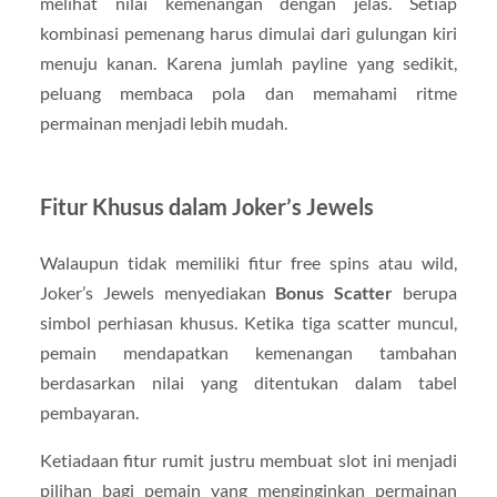
melihat nilai kemenangan dengan jelas. Setiap
kombinasi pemenang harus dimulai dari gulungan kiri
menuju kanan. Karena jumlah payline yang sedikit,
peluang membaca pola dan memahami ritme
permainan menjadi lebih mudah.
Fitur Khusus dalam Joker’s Jewels
Walaupun tidak memiliki fitur free spins atau wild,
Joker’s Jewels menyediakan
Bonus Scatter
berupa
simbol perhiasan khusus. Ketika tiga scatter muncul,
pemain mendapatkan kemenangan tambahan
berdasarkan nilai yang ditentukan dalam tabel
pembayaran.
Ketiadaan fitur rumit justru membuat slot ini menjadi
pilihan bagi pemain yang menginginkan permainan