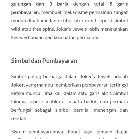
gulungan dan 3 baris
dengan total
5 garis
pembayaran
, membuat mekanisme permainan sangat
mudah dipahami. Tanpa fitur-fitur rumit seperti simbol
wild atau free spins, Joker’s Jewels lebih menekankan
kesederhanaan dan kecepatan permainan.
Simbol dan Pembayaran
Simbol paling berharga dalam Joker’s Jewels adalah
Joker
, yang mampu memberikan pembayaran tertinggi
ketika muncul lima kali dalam satu garis aktif. Simbol
lainnya seperti mahkota, sepatu badut, dan permata
berfungsi sebagai simbol bernilai menengah dan
rendah.
Sistem pembayarannya dibuat agar pemain dapat