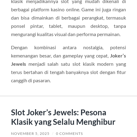
klasik menjadikannya slot yang mudah dikenali di
berbagai platform kasino online. Game ini juga ringan
dan bisa dimainkan di berbagai perangkat, termasuk
ponsel pintar, tablet, maupun desktop, tanpa
mengurangi kualitas visual dan performa permainan.
Dengan kombinasi antara nostalgia, potensi
kemenangan besar, dan gameplay yang cepat,
Joker’s
Jewels
menjadi salah satu slot klasik modern yang
terus bertahan di tengah banyaknya slot dengan fitur
canggih di pasaran.
Slot Joker’s Jewels: Pesona
Klasik yang Selalu Menghibur
NOVEMBER 5, 2025
/
0 COMMENTS