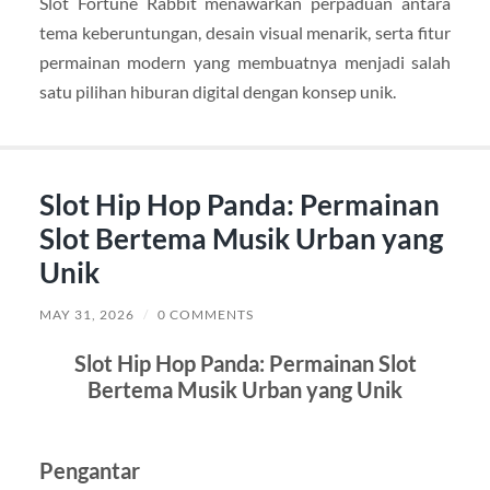
Slot Fortune Rabbit menawarkan perpaduan antara
tema keberuntungan, desain visual menarik, serta fitur
permainan modern yang membuatnya menjadi salah
satu pilihan hiburan digital dengan konsep unik.
Slot Hip Hop Panda: Permainan
Slot Bertema Musik Urban yang
Unik
MAY 31, 2026
/
0 COMMENTS
Slot Hip Hop Panda: Permainan Slot
Bertema Musik Urban yang Unik
Pengantar