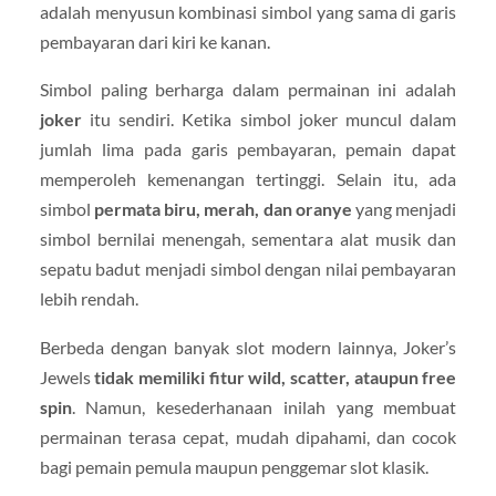
adalah menyusun kombinasi simbol yang sama di garis
pembayaran dari kiri ke kanan.
Simbol paling berharga dalam permainan ini adalah
joker
itu sendiri. Ketika simbol joker muncul dalam
jumlah lima pada garis pembayaran, pemain dapat
memperoleh kemenangan tertinggi. Selain itu, ada
simbol
permata biru, merah, dan oranye
yang menjadi
simbol bernilai menengah, sementara alat musik dan
sepatu badut menjadi simbol dengan nilai pembayaran
lebih rendah.
Berbeda dengan banyak slot modern lainnya, Joker’s
Jewels
tidak memiliki fitur wild, scatter, ataupun free
spin
. Namun, kesederhanaan inilah yang membuat
permainan terasa cepat, mudah dipahami, dan cocok
bagi pemain pemula maupun penggemar slot klasik.