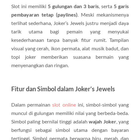
Slot ini memiliki
5 gulungan dan 3 baris
, serta
5 garis
pembayaran tetap (paylines)
. Meski mekanismenya
terlihat sederhana, Joker’s Jewels justru menjadi daya
tarik utama bagi pemain yang menyukai
kesederhanaan tanpa banyak fitur rumit. Tampilan
visual yang cerah, ikon permata, alat musik badut, dan
topi joker memberikan suasana bermain yang
menyenangkan dan ringan.
Fitur dan Simbol dalam Joker’s Jewels
Dalam permainan
slot online
ini, simbol-simbol yang
muncul di gulungan memiliki nilai yang berbeda-beda.
Simbol paling bernilai tinggi adalah
wajah Joker
, yang
berfungsi sebagai simbol utama dengan bayaran
tertinggi. Simbol permata berwarna biru, merah, dan