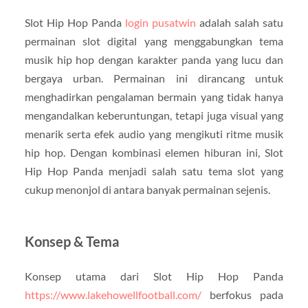
Slot Hip Hop Panda
login pusatwin
adalah salah satu
permainan slot digital yang menggabungkan tema
musik hip hop dengan karakter panda yang lucu dan
bergaya urban. Permainan ini dirancang untuk
menghadirkan pengalaman bermain yang tidak hanya
mengandalkan keberuntungan, tetapi juga visual yang
menarik serta efek audio yang mengikuti ritme musik
hip hop. Dengan kombinasi elemen hiburan ini, Slot
Hip Hop Panda menjadi salah satu tema slot yang
cukup menonjol di antara banyak permainan sejenis.
Konsep & Tema
Konsep utama dari Slot Hip Hop Panda
https://www.lakehowellfootball.com/
berfokus pada