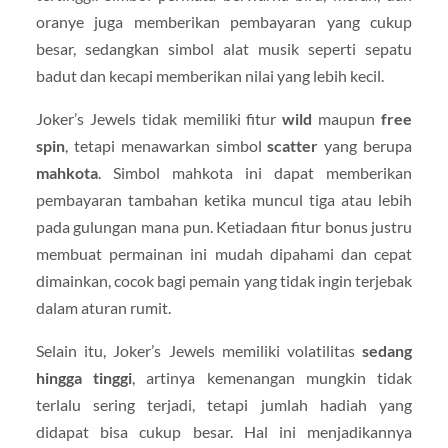
oranye juga memberikan pembayaran yang cukup
besar, sedangkan simbol alat musik seperti sepatu
badut dan kecapi memberikan nilai yang lebih kecil.
Joker’s Jewels tidak memiliki fitur
wild
maupun
free
spin
, tetapi menawarkan simbol
scatter
yang berupa
mahkota
. Simbol mahkota ini dapat memberikan
pembayaran tambahan ketika muncul tiga atau lebih
pada gulungan mana pun. Ketiadaan fitur bonus justru
membuat permainan ini mudah dipahami dan cepat
dimainkan, cocok bagi pemain yang tidak ingin terjebak
dalam aturan rumit.
Selain itu, Joker’s Jewels memiliki volatilitas
sedang
hingga tinggi
, artinya kemenangan mungkin tidak
terlalu sering terjadi, tetapi jumlah hadiah yang
didapat bisa cukup besar. Hal ini menjadikannya