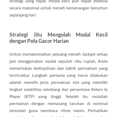
strategi yang tepat, modal kecil pun dapat dikelola
secara maksimal untuk meraih kemenangan beruntun
sepanjang hari.
Strategi Jitu Mengolah Modal Kecil
dengan Pola Gacor Harian
Untuk memaksimalkan peluang meraih
Jackpot
setiap
jam menggunakan modal sepuluh ribu rupiah, Anda
memerlukan kedisiplinan dan taktik permainan yang
terstruktur. Langkah pertama yang harus dilakukan
adalah memilih jenis permainan slot yang memiliki
tingkat volatilitas seimbang dan persentase
Return to
Player
(RTP) yang tinggi. Setelah itu, mulailah
permainan dengan memasang taruhan di nominal
terendah guna membaca ritme mesin. Perhatikan