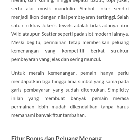
serta alat musik mandolin. Simbol Joker sendiri
menjadi ikon dengan nilai pembayaran tertinggi. Salah
satu ciri khas Joker’s Jewels adalah tidak adanya fitur
Wild ataupun Scatter seperti pada slot modern lainnya.
Meski begitu, permainan tetap memberikan peluang
kemenangan yang kompetitif berkat struktur
pembayaran yang jelas dan sering muncul.
Untuk meraih kemenangan, pemain hanya perlu
mendapatkan tiga hingga lima simbol yang sama pada
garis pembayaran yang sudah ditentukan. Simplicity
inilah yang membuat banyak pemain merasa
permainan lebih mudah dikendalikan tanpa harus
memahami banyak fitur tambahan.
Fitur Bonus dan Peluang Menang