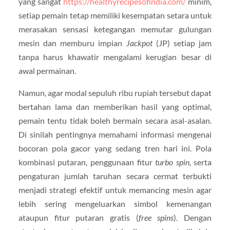
yang sangat
https://healthyrecipesofindia.com/
minim,
setiap pemain tetap memiliki kesempatan setara untuk
merasakan sensasi ketegangan memutar gulungan
mesin dan memburu impian
Jackpot
(JP) setiap jam
tanpa harus khawatir mengalami kerugian besar di
awal permainan.
Namun, agar modal sepuluh ribu rupiah tersebut dapat
bertahan lama dan memberikan hasil yang optimal,
pemain tentu tidak boleh bermain secara asal-asalan.
Di sinilah pentingnya memahami informasi mengenai
bocoran pola gacor yang sedang tren hari ini. Pola
kombinasi putaran, penggunaan fitur
turbo spin
, serta
pengaturan jumlah taruhan secara cermat terbukti
menjadi strategi efektif untuk memancing mesin agar
lebih sering mengeluarkan simbol kemenangan
ataupun fitur putaran gratis (
free spins
). Dengan