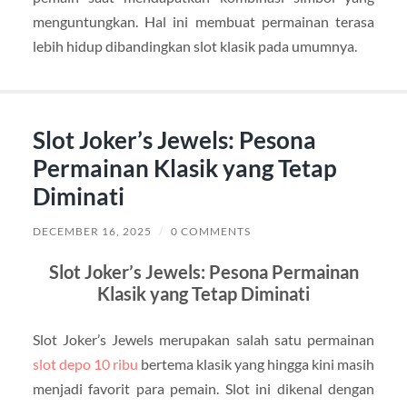
menguntungkan. Hal ini membuat permainan terasa
lebih hidup dibandingkan slot klasik pada umumnya.
Slot Joker’s Jewels: Pesona
Permainan Klasik yang Tetap
Diminati
DECEMBER 16, 2025
/
0 COMMENTS
Slot Joker’s Jewels: Pesona Permainan
Klasik yang Tetap Diminati
Slot Joker’s Jewels merupakan salah satu permainan
slot depo 10 ribu
bertema klasik yang hingga kini masih
menjadi favorit para pemain. Slot ini dikenal dengan