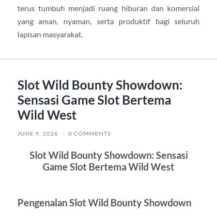
terus tumbuh menjadi ruang hiburan dan komersial
yang aman, nyaman, serta produktif bagi seluruh
lapisan masyarakat.
Slot Wild Bounty Showdown:
Sensasi Game Slot Bertema
Wild West
JUNE 9, 2026
/
0 COMMENTS
Slot Wild Bounty Showdown: Sensasi
Game Slot Bertema Wild West
Pengenalan Slot Wild Bounty Showdown