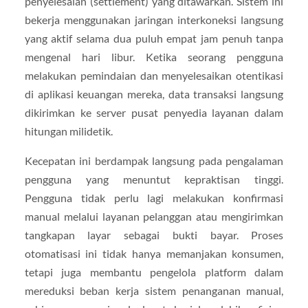
penyelesaian (settlement) yang ditawarkan. Sistem ini
bekerja menggunakan jaringan interkoneksi langsung
yang aktif selama dua puluh empat jam penuh tanpa
mengenal hari libur. Ketika seorang pengguna
melakukan pemindaian dan menyelesaikan otentikasi
di aplikasi keuangan mereka, data transaksi langsung
dikirimkan ke server pusat penyedia layanan dalam
hitungan milidetik.
Kecepatan ini berdampak langsung pada pengalaman
pengguna yang menuntut kepraktisan tinggi.
Pengguna tidak perlu lagi melakukan konfirmasi
manual melalui layanan pelanggan atau mengirimkan
tangkapan layar sebagai bukti bayar. Proses
otomatisasi ini tidak hanya memanjakan konsumen,
tetapi juga membantu pengelola platform dalam
mereduksi beban kerja sistem penanganan manual,