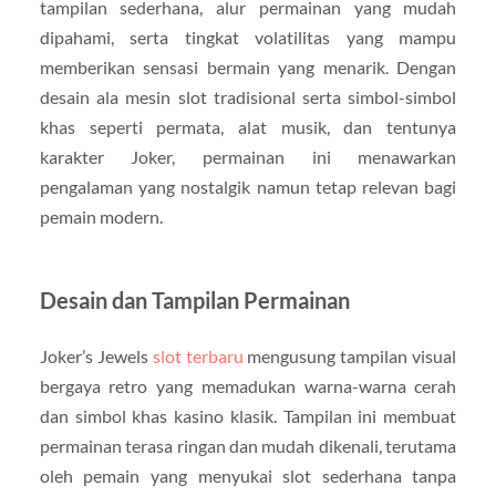
tampilan sederhana, alur permainan yang mudah
dipahami, serta tingkat volatilitas yang mampu
memberikan sensasi bermain yang menarik. Dengan
desain ala mesin slot tradisional serta simbol-simbol
khas seperti permata, alat musik, dan tentunya
karakter Joker, permainan ini menawarkan
pengalaman yang nostalgik namun tetap relevan bagi
pemain modern.
Desain dan Tampilan Permainan
Joker’s Jewels
slot terbaru
mengusung tampilan visual
bergaya retro yang memadukan warna-warna cerah
dan simbol khas kasino klasik. Tampilan ini membuat
permainan terasa ringan dan mudah dikenali, terutama
oleh pemain yang menyukai slot sederhana tanpa