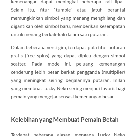
kemenangan dapat meningkat beberapa kali lipat.
Selain itu, fitur “tumble” atau jatuh berantai
memungkinkan simbol yang menang menghilang dan
digantikan oleh simbol baru, memberikan kesempatan
untuk menang berkali-kali dalam satu putaran.
Dalam beberapa versi gim, terdapat pula fitur putaran
gratis (free spins) yang dapat dipicu dengan simbol
scatter. Pada mode ini, peluang kemenangan
cenderung lebih besar berkat pengganda (multiplier)
yang meningkat seiring berjalannya putaran. Inilah
yang membuat Lucky Neko sering menjadi favorit bagi
pemain yang mengejar sensasi kemenangan besar.
Kelebihan yang Membuat Pemain Betah
Terdapat beberapa alasan mengapa Lucky Neko