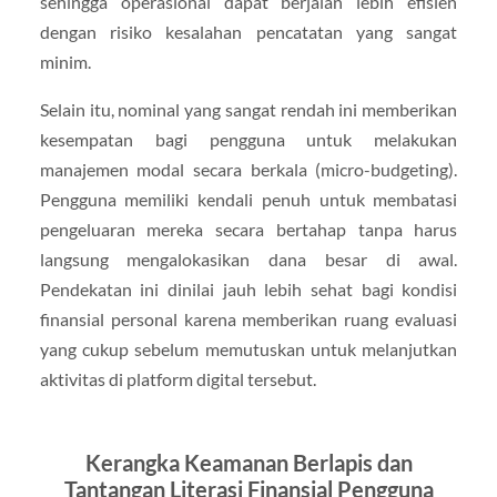
sehingga operasional dapat berjalan lebih efisien
dengan risiko kesalahan pencatatan yang sangat
minim.
Selain itu, nominal yang sangat rendah ini memberikan
kesempatan bagi pengguna untuk melakukan
manajemen modal secara berkala (micro-budgeting).
Pengguna memiliki kendali penuh untuk membatasi
pengeluaran mereka secara bertahap tanpa harus
langsung mengalokasikan dana besar di awal.
Pendekatan ini dinilai jauh lebih sehat bagi kondisi
finansial personal karena memberikan ruang evaluasi
yang cukup sebelum memutuskan untuk melanjutkan
aktivitas di platform digital tersebut.
Kerangka Keamanan Berlapis dan
Tantangan Literasi Finansial Pengguna