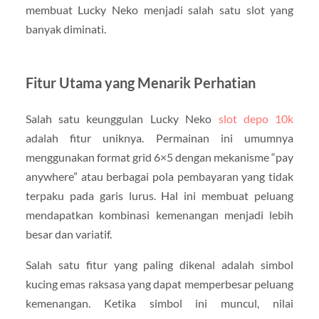
membuat Lucky Neko menjadi salah satu slot yang
banyak diminati.
Fitur Utama yang Menarik Perhatian
Salah satu keunggulan Lucky Neko
slot depo 10k
adalah fitur uniknya. Permainan ini umumnya
menggunakan format grid 6×5 dengan mekanisme “pay
anywhere” atau berbagai pola pembayaran yang tidak
terpaku pada garis lurus. Hal ini membuat peluang
mendapatkan kombinasi kemenangan menjadi lebih
besar dan variatif.
Salah satu fitur yang paling dikenal adalah simbol
kucing emas raksasa yang dapat memperbesar peluang
kemenangan. Ketika simbol ini muncul, nilai