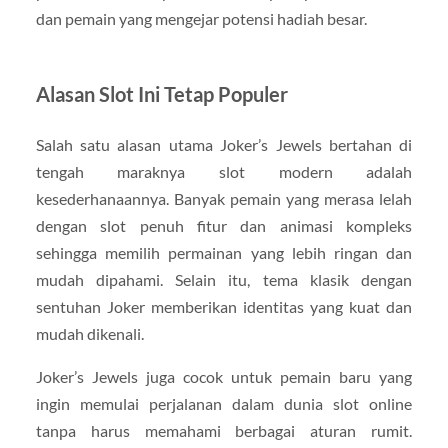
dan pemain yang mengejar potensi hadiah besar.
Alasan Slot Ini Tetap Populer
Salah satu alasan utama Joker’s Jewels bertahan di
tengah maraknya slot modern adalah
kesederhanaannya. Banyak pemain yang merasa lelah
dengan slot penuh fitur dan animasi kompleks
sehingga memilih permainan yang lebih ringan dan
mudah dipahami. Selain itu, tema klasik dengan
sentuhan Joker memberikan identitas yang kuat dan
mudah dikenali.
Joker’s Jewels juga cocok untuk pemain baru yang
ingin memulai perjalanan dalam dunia slot online
tanpa harus memahami berbagai aturan rumit.