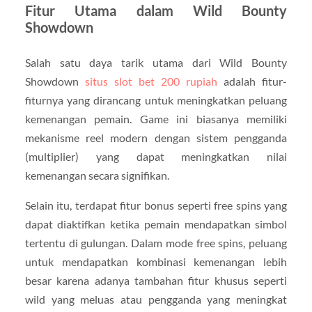
Fitur Utama dalam Wild Bounty
Showdown
Salah satu daya tarik utama dari Wild Bounty
Showdown
situs slot bet 200 rupiah
adalah fitur-
fiturnya yang dirancang untuk meningkatkan peluang
kemenangan pemain. Game ini biasanya memiliki
mekanisme reel modern dengan sistem pengganda
(multiplier) yang dapat meningkatkan nilai
kemenangan secara signifikan.
Selain itu, terdapat fitur bonus seperti free spins yang
dapat diaktifkan ketika pemain mendapatkan simbol
tertentu di gulungan. Dalam mode free spins, peluang
untuk mendapatkan kombinasi kemenangan lebih
besar karena adanya tambahan fitur khusus seperti
wild yang meluas atau pengganda yang meningkat